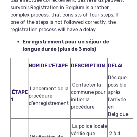
pas effectuée correctement, des retards peuvent
survenir.Registration in Belgium is a rather
complex process, that consists of four steps. If
one of the steps is not followed correctly, the
registration process will have a delay.
Enregistrement pour un séjour de
longue durée (plus de 3 mois)
NOM DE L'ÉTAPE
DESCRIPTION
DÉLAI
Dès que
Contacter la
possible
Lancement de la
ÉTAPE
commune pour
après
procédure
1
initier la
l’arrivée
d’enregistrement
procédure
en
Belgique.
La police locale
vérifie que
2 à 4