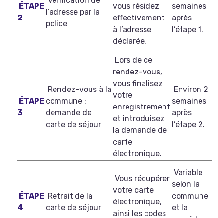
Vérification de
ÉTAPE
vous résidez
semaines
l’adresse par la
2
effectivement
après
police
à l’adresse
l’étape 1.
déclarée.
Lors de ce
rendez-vous,
vous finalisez
Rendez-vous à la
Environ 2
votre
ÉTAPE
commune :
semaines
enregistrement
3
demande de
après
et introduisez
carte de séjour
l’étape 2.
la demande de
carte
électronique.
V
ariable
Vous récupérer
selon la
votre carte
ÉTAPE
Retrait de la
commune
électronique,
4
carte de séjour
et la
ainsi les codes