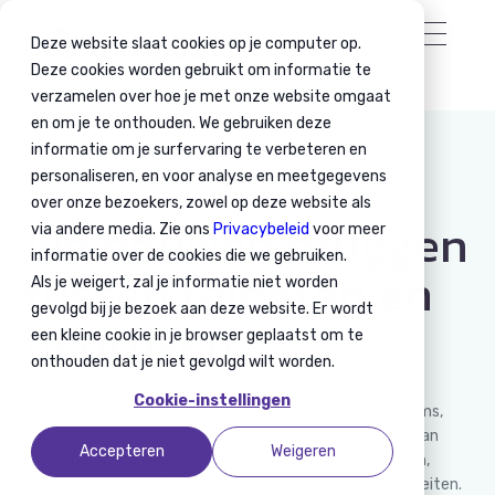
Deze website slaat cookies op je computer op.
Deze cookies worden gebruikt om informatie te
verzamelen over hoe je met onze website omgaat
en om je te onthouden. We gebruiken deze
informatie om je surfervaring te verbeteren en
personaliseren, en voor analyse en meetgegevens
over onze bezoekers, zowel op deze website als
We bouwen bruggen
via andere media. Zie ons
Privacybeleid
voor meer
informatie over de cookies die we gebruiken.
tussen talenten en
Als je weigert, zal je informatie niet worden
gevolgd bij je bezoek aan deze website. Er wordt
bedrijven
een kleine cookie in je browser geplaatst om te
onthouden dat je niet gevolgd wilt worden.
Cookie-instellingen
Wij bouwen duurzame relaties met talenten en HR-teams,
gebaseerd op vertrouwen en jarenlange ervaring. Wij staan
Accepteren
Weigeren
klaar om onze partners te ondersteunen en te adviseren,
zodat zij zich volledig kunnen richten op hun kernactiviteiten.